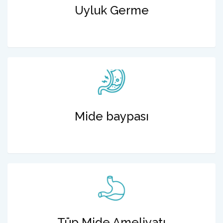
Uyluk Germe
Mide baypası
Tüp Mide Ameliyatı