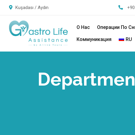
Kuşadası / Aydın
+90
О Нас
Операции По С
Коммуникация
RU
Departmen