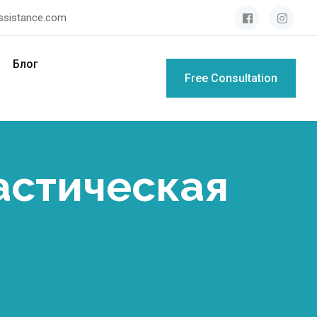
assistance.com
Блог
Free Consultation
астическая